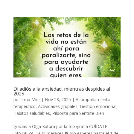
Di adiós a la ansiedad, mientras despides al
2025
por
Irma Mier
|
Nov 28, 2025
|
Acompañamiento
terapéutico
,
Actividades grupales
,
Gestión emocional
,
Hábitos saludables
,
Pildorita para Sentirte Bien
gracias a Olga Katura por la fotografía CUÍDATE
DESDE YA. Te lo mereces 💖 No esperes hasta el 1 de