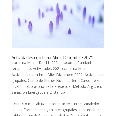
Actividades con Irma Mier. Diciembre 2021
por
Irma Mier
|
Dic 11, 2021
|
acompañamiento
terapeutico
,
Actividades 2021 con Irma Mier
,
Actividades con Irma Mier Diciembre 2021
,
Actividades
grupales
,
Curso de Primer Nivel de Reiki
,
Curso Reiki
nivel 1
,
Laboratorio de la Presencia
,
Método Argitzen
,
Sanación Energética a Distancia
Contacto·Kontaktua Sesiones individuales·Banakako
saioak Formaciones y talleres grupales·Ikastaroak eta
talde-jarduerak Recursos gratuitos·Doako baliabideak