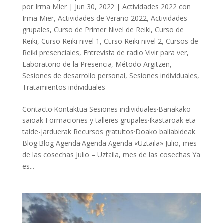
por
Irma Mier
|
Jun 30, 2022
|
Actividades 2022 con
Irma Mier
,
Actividades de Verano 2022
,
Actividades
grupales
,
Curso de Primer Nivel de Reiki
,
Curso de
Reiki
,
Curso Reiki nivel 1
,
Curso Reiki nivel 2
,
Cursos de
Reiki presenciales
,
Entrevista de radio Vivir para ver
,
Laboratorio de la Presencia
,
Método Argitzen
,
Sesiones de desarrollo personal
,
Sesiones individuales
,
Tratamientos individuales
Contacto·Kontaktua Sesiones individuales·Banakako
saioak Formaciones y talleres grupales·Ikastaroak eta
talde-jarduerak Recursos gratuitos·Doako baliabideak
Blog·Blog Agenda·Agenda Agenda «Uztaila» Julio, mes
de las cosechas Julio – Uztaila, mes de las cosechas Ya
es...