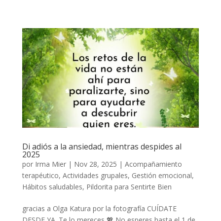
Di adiós a la ansiedad, mientras despides al
2025
por
Irma Mier
|
Nov 28, 2025
|
Acompañamiento
terapéutico
,
Actividades grupales
,
Gestión emocional
,
Hábitos saludables
,
Pildorita para Sentirte Bien
gracias a Olga Katura por la fotografía CUÍDATE
DESDE YA. Te lo mereces 💖 No esperes hasta el 1 de