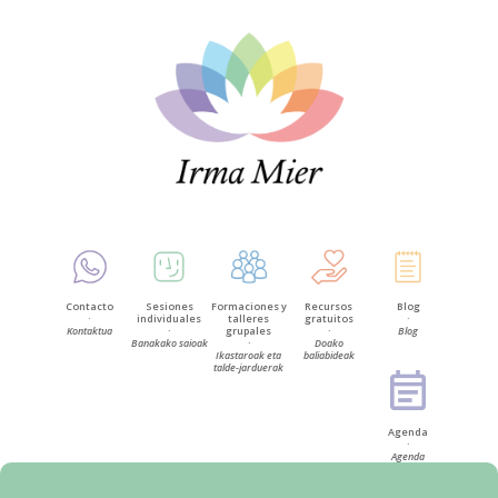
Contacto
Sesiones
Formaciones y
Recursos
Blog
·
individuales
talleres
gratuitos
·
Kontaktua
·
grupales
·
Blog
Banakako saioak
·
Doako
Ikastaroak eta
baliabideak
talde-jarduerak
Agenda
·
Agenda