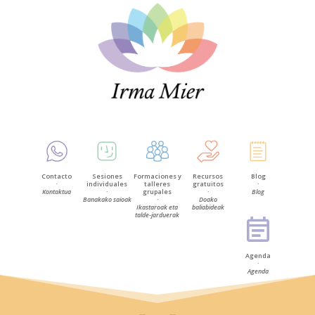
Contacto
Sesiones
Formaciones y
Recursos
Blog
·
individuales
talleres
gratuitos
·
Kontaktua
·
grupales
·
Blog
Banakako saioak
·
Doako
Ikastaroak eta
baliabideak
talde-jarduerak
Agenda
·
Agenda