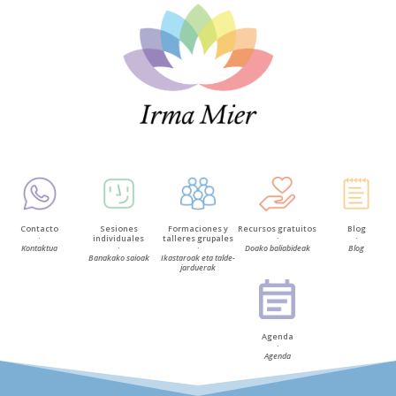
Contacto
Sesiones
Formaciones y
Recursos gratuitos
Blog
·
individuales
talleres grupales
·
·
Kontaktua
·
·
Doako baliabideak
Blog
Banakako saioak
Ikastaroak eta talde-
jarduerak
Agenda
·
Agenda