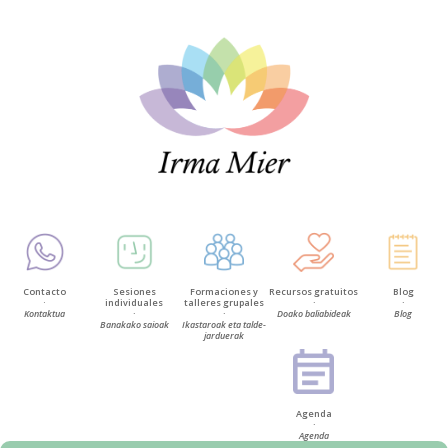
Contacto
Sesiones
Formaciones y
Recursos gratuitos
Blog
·
individuales
talleres grupales
·
·
Kontaktua
·
·
Doako baliabideak
Blog
Banakako saioak
Ikastaroak eta talde-
jarduerak
Agenda
·
Agenda