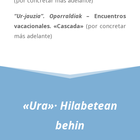
(por concretar más adelante)
“Ur-jauzia”. Oporraldiak
– Encuentros
vacacionales. «Cascada»
(por concretar
más adelante)
«Ura»· Hilabetean
behin