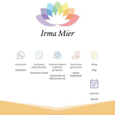
Contacto
Sesiones
Formaciones y
Recursos
Blog
·
individuales
talleres
gratuitos
·
Kontaktua
·
grupales
·
Blog
Banakako saioak
·
Doako
Ikastaroak eta
baliabideak
talde-jarduerak
Agenda
·
Agenda