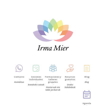
Contacto
Sesiones
Formaciones y
Recursos
Blog
·
individuales
talleres
gratuitos
·
Kontaktua
·
grupales
·
Blog
Banakako saioak
·
Doako
Ikastaroak eta
baliabideak
talde-jarduerak
Agenda
·