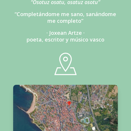
“Osotuz osatu, osatuz osotu”
“Completándome me sano, sanándome
me completo”
· Joxean Artze ·
poeta, escritor y músico vasco