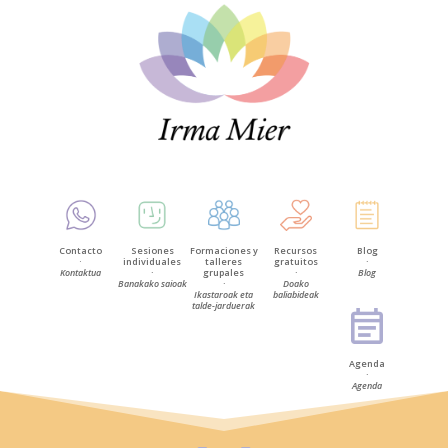
Contacto
Sesiones
Formaciones y
Recursos
Blog
·
individuales
talleres
gratuitos
·
Kontaktua
·
grupales
·
Blog
Banakako saioak
·
Doako
Ikastaroak eta
baliabideak
talde-jarduerak
Agenda
·
Agenda