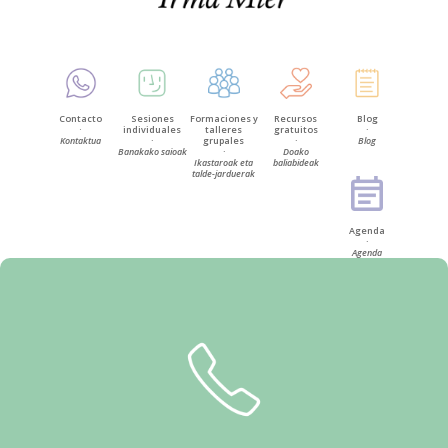
Contacto
Sesiones
Formaciones y
Recursos
Blog
·
individuales
talleres
gratuitos
·
Kontaktua
·
grupales
·
Blog
Banakako saioak
·
Doako
Ikastaroak eta
baliabideak
talde-jarduerak
Agenda
·
Agenda