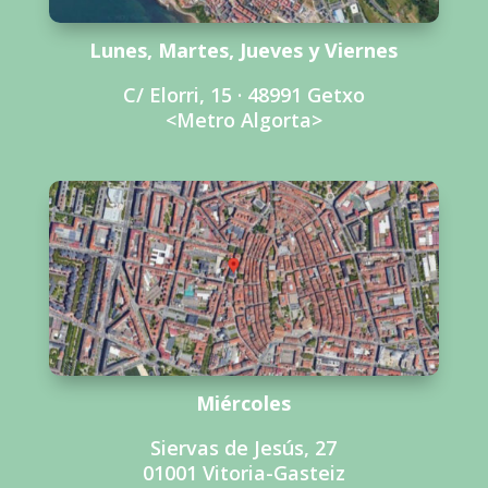
Lunes, Martes, Jueves y Viernes
C/ Elorri, 15 · 48991 Getxo
<Metro Algorta>
Miércoles
Siervas de Jesús, 27
01001 Vitoria-Gasteiz