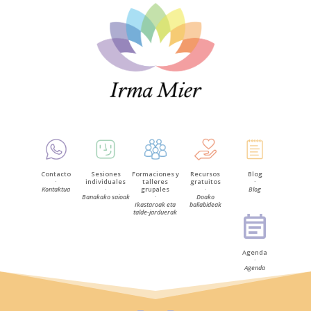
Contacto
Sesiones
Formaciones y
Recursos
Blog
·
individuales
talleres
gratuitos
·
Kontaktua
·
grupales
·
Blog
Banakako saioak
·
Doako
Ikastaroak eta
baliabideak
talde-jarduerak
Agenda
·
Agenda