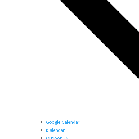
Google Calendar
iCalendar
Outlook 365