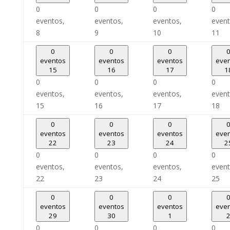
0
0
0
0
eventos,
eventos,
eventos,
event
8
9
10
11
0
0
0
eventos
eventos
eventos
eve
15
16
17
1
0
0
0
0
eventos,
eventos,
eventos,
event
15
16
17
18
0
0
0
eventos
eventos
eventos
eve
22
23
24
2
0
0
0
0
eventos,
eventos,
eventos,
event
22
23
24
25
0
0
0
eventos
eventos
eventos
eve
29
30
1
0
0
0
0