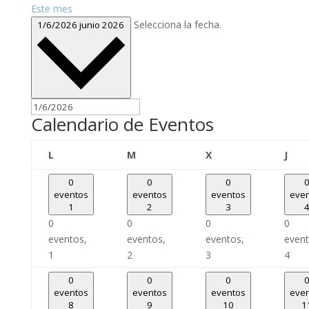
Este mes
Selecciona la fecha.
1/6/2026
junio 2026
Calendario de Eventos
lunes
martes
miércoles
juev
L
M
X
J
0
0
0
eventos
eventos
eventos
eve
1
2
3
0
0
0
0
eventos,
eventos,
eventos,
event
1
2
3
4
0
0
0
eventos
eventos
eventos
eve
8
9
10
1