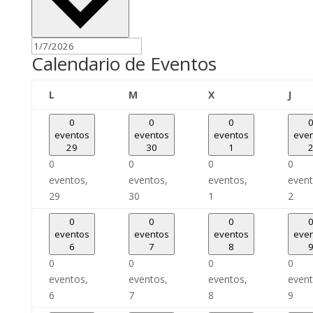
Calendario de Eventos
lunes
martes
miércoles
juev
L
M
X
J
0
0
0
eventos
eventos
eventos
eve
29
30
1
0
0
0
0
eventos,
eventos,
eventos,
event
29
30
1
2
0
0
0
eventos
eventos
eventos
eve
6
7
8
0
0
0
0
eventos,
eventos,
eventos,
event
6
7
8
9