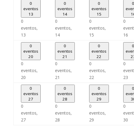
0
0
0
eventos
eventos
eventos
eve
13
14
15
1
0
0
0
0
eventos,
eventos,
eventos,
event
13
14
15
16
0
0
0
eventos
eventos
eventos
eve
20
21
22
2
0
0
0
0
eventos,
eventos,
eventos,
event
20
21
22
23
0
0
0
eventos
eventos
eventos
eve
27
28
29
3
0
0
0
0
eventos,
eventos,
eventos,
event
27
28
29
30