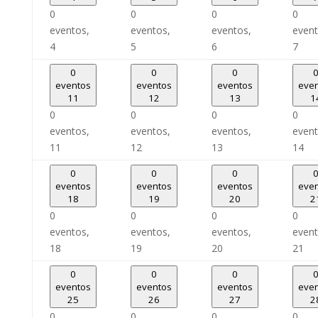
0
0
0
0
eventos,
eventos,
eventos,
event
4
5
6
7
0
0
0
eventos
eventos
eventos
eve
11
12
13
1
0
0
0
0
eventos,
eventos,
eventos,
event
11
12
13
14
0
0
0
eventos
eventos
eventos
eve
18
19
20
2
0
0
0
0
eventos,
eventos,
eventos,
event
18
19
20
21
0
0
0
eventos
eventos
eventos
eve
25
26
27
2
0
0
0
0