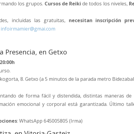
rmando los grupos.
Cursos de Reiki
de todos los niveles,
Re
des, incluidas las gratuitas,
necesitan inscripción pre
infoirmamier@gmai.com
la Presencia, en Getxo
 20:00h
urso.
kogorta, 8. Getxo (a 5 minutos de la parada metro Bidezabal
ntando de forma fácil y distendida, distintas maneras de 
mación emocional y corporal está garantizada. Último tall
ipciones
: WhatsApp 645005805 (Irma)
iza, en Vitoria-Gasteiz