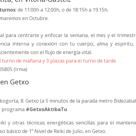
turnos
: de 11:00h a 12:00h, o de 18:15h a 19:15h.
omaremos en Octubre.
l para centrarte y enfocar la semana, el mes y el trimestre
ncia interna y conexión con tu cuerpo, alma y espíritu, a
ientemente con el flujo de energía vital.
l turno de mañana y 3 plazas para el turno de tarde
.
05805 (Irma)
, en Getxo
kogorta, 8. Getxo (a 5 minutos de la parada metro Bidezabal
el programa
#GetxoAktibaTu
eiki y otras técnicas energéticas sencillas para el manten
o básico de 1º Nivel de Reiki de Julio, en Getxo.