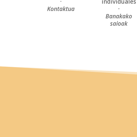
·
individuales
Kontaktua
·
Banakako
saioak