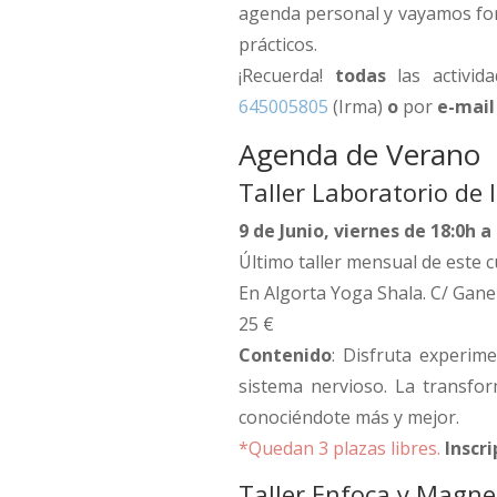
agenda personal y vayamos fo
prácticos.
¡Recuerda!
todas
las activida
645005805
(Irma)
o
por
e-mail
Agenda de Verano
Taller Laboratorio de 
9 de Junio, viernes de 18:0h a
Último taller mensual de este c
En Algorta Yoga Shala. C/ Gane
25 €
Contenido
: Disfruta experime
sistema nervioso. La transfor
conociéndote más y mejor.
*Quedan 3 plazas libres.
Inscr
Taller Enfoca y Magnet