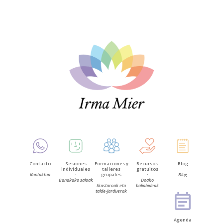
Contacto
Sesiones
Formaciones y
Recursos
Blog
·
individuales
talleres
gratuitos
·
Kontaktua
·
grupales
·
Blog
Banakako saioak
·
Doako
Ikastaroak eta
baliabideak
talde-jarduerak
Agenda