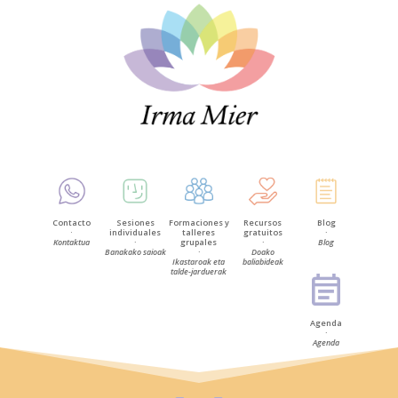
Contacto
Sesiones
Formaciones y
Recursos
Blog
·
individuales
talleres
gratuitos
·
Kontaktua
·
grupales
·
Blog
Banakako saioak
·
Doako
Ikastaroak eta
baliabideak
talde-jarduerak
Agenda
·
Agenda