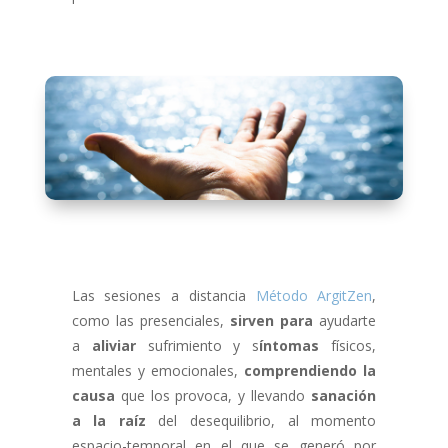
Las sesiones a distancia
Método ArgitZen
,
como las presenciales,
sirven para
ayudarte
a
aliviar
sufrimiento y s
íntomas
físicos,
mentales y emocionales,
comprendiendo
la
causa
que los provoca, y llevando
sanación
a la raíz
del desequilibrio, al momento
espacio-temporal en el que se generó por