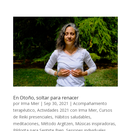
En Otoño, soltar para renacer
por
Irma Mier
|
Sep 30, 2021
|
Acompañamiento
terapéutico
,
Actividades 2021 con Irma Mier
,
Cursos
de Reiki presenciales
,
Hábitos saludables
,
meditaciones
,
Método Argitzen
,
Músicas inspiradoras
,
Pildorita para Sentirte Bien
,
Sesiones individuales
,