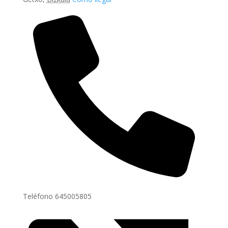
Teléfono
645005805