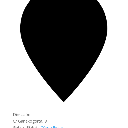
Dirección
C/ Ganekogorta, 8
Getxo
,
Bizkaia
Cómo llegar