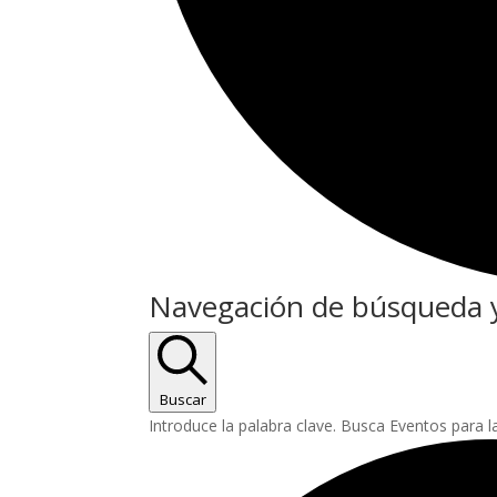
Eventos
Navegación de búsqueda y
Buscar
Introduce la palabra clave. Busca Eventos para l