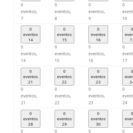
0
0
0
0
eventos,
eventos,
eventos,
event
7
8
9
10
0
0
0
eventos
eventos
eventos
eve
14
15
16
1
0
0
0
0
eventos,
eventos,
eventos,
event
14
15
16
17
0
0
0
eventos
eventos
eventos
eve
21
22
23
2
0
0
0
0
eventos,
eventos,
eventos,
event
21
22
23
24
0
0
0
eventos
eventos
eventos
eve
28
29
30
0
0
0
0