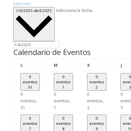
Este mes
Selecciona la fecha.
1/4/2025
abril 2025
Calendario de Eventos
lunes
martes
miércoles
juev
L
M
X
J
0
0
0
eventos
eventos
eventos
eve
31
1
2
0
0
0
0
eventos,
eventos,
eventos,
event
31
1
2
3
0
0
0
eventos
eventos
eventos
eve
7
8
9
1