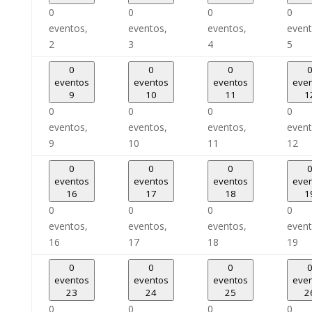
0
0
0
0
eventos,
eventos,
eventos,
event
2
3
4
5
0
0
0
eventos
eventos
eventos
eve
9
10
11
1
0
0
0
0
eventos,
eventos,
eventos,
event
9
10
11
12
0
0
0
eventos
eventos
eventos
eve
16
17
18
1
0
0
0
0
eventos,
eventos,
eventos,
event
16
17
18
19
0
0
0
eventos
eventos
eventos
eve
23
24
25
2
0
0
0
0