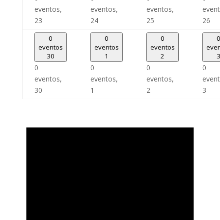
eventos,
eventos,
eventos,
event
23
24
25
26
0
0
0
eventos
eventos
eventos
eve
30
1
2
0
0
0
0
eventos,
eventos,
eventos,
event
30
1
2
3