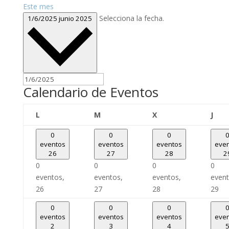
Este mes
Selecciona la fecha.
1/6/2025
junio 2025
Calendario de Eventos
lunes
martes
miércoles
juev
L
M
X
J
0
0
0
eventos
eventos
eventos
eve
26
27
28
2
0
0
0
0
eventos,
eventos,
eventos,
event
26
27
28
29
0
0
0
eventos
eventos
eventos
eve
2
3
4