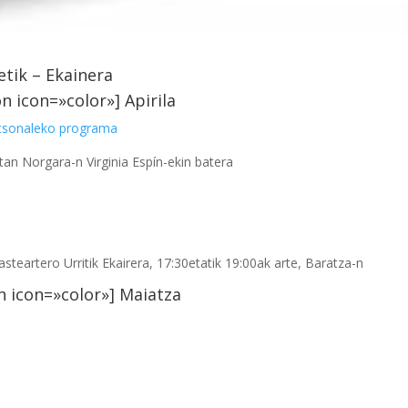
etik – Ekainera
on icon=»color»] Apirila
tsonaleko programa
etan Norgara-n Virginia Espín-ekin batera
steartero Urritik Ekairera, 17:30etatik 19:00ak arte, Baratza-n
n icon=»color»] Maiatza