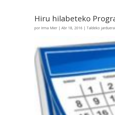
Hiru hilabeteko Progra
por
Irma Mier
|
Abr 18, 2016
|
Taldeko jarduera