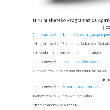
Hiru hilabeteko Programazioa Apiril
[ic
[icon icon=»edit»] “Izanetik Izanera”
garapen per
“Ni, gizaki soziala” 3. modulua bukatzen. Ostiral
*4. Modulurako izen-emateko epea zabalik
[icon icon=»edit»]
Ondo Sentitzeko Klaseak
Gorputzaren kontzientzian oinarritutako saioak, a
[ico
[icon icon=»edit»]
Reiki II ikastaro trinkoa
Maiatzaren 20, 21 eta 22a, nire salan
*Izen-emateko epea zabalik