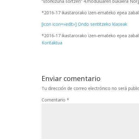
“Etorkizuna sortzen” 4.moduluaren bukaera Nor
*2016-17 ikastarorako izen-emateko epea zabal
[icon icon=»edit»] Ondo sentitzeko klaseak
*2016-17 ikastarorako izen-emateko epea zabal
Kontaktua
Enviar comentario
Tu dirección de correo electrónico no será publi
Comentario
*