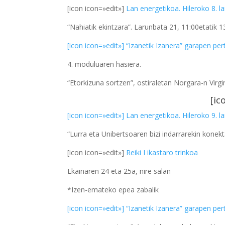
[icon icon=»edit»]
Lan energetikoa. Hileroko 8. l
“Nahiatik ekintzara”. Larunbata 21, 11:00etatik 
[icon icon=»edit»] “Izanetik Izanera”
garapen per
4. moduluaren hasiera.
“Etorkizuna sortzen”, ostiraletan Norgara-n Virgi
[ic
[icon icon=»edit»] Lan energetikoa. Hileroko 9. l
“Lurra eta Unibertsoaren bizi indarrarekin konek
[icon icon=»edit»]
Reiki I ikastaro trinkoa
Ekainaren 24 eta 25a, nire salan
*Izen-emateko epea zabalik
[icon icon=»edit»] “Izanetik Izanera” garapen p