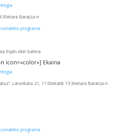
antegia
13:30etara Baratza-n
tsonaleko programa
nia Espín-ekin batera
on icon=»color»] Ekaina
antegia
tatuz”. Larunbata 21, 11:00etatik 13:30etara Baratza-n
ertsonaleko programa