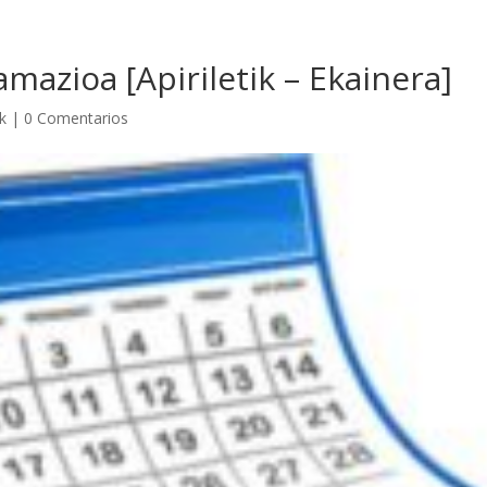
mazioa [Apiriletik – Ekainera]
k
|
0 Comentarios