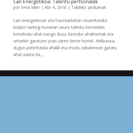
Lan Energetikoa: Talentu pertsonalak
por
Irma Mier
|
Abr 4, 2016
|
Taldeko jarduerak
Lan energetikoan eta hausnarketan oinarritutako
bizipen lantegi honetan zeure talentu bereziekin
konektatu ahal izango duzu: berezko ahalmenak eta
urteekin garatzen joan zaren beste horiek. Helburura,
dugun potentziala ahalik eta modu zabalenean garatu
ahal izatea da,...