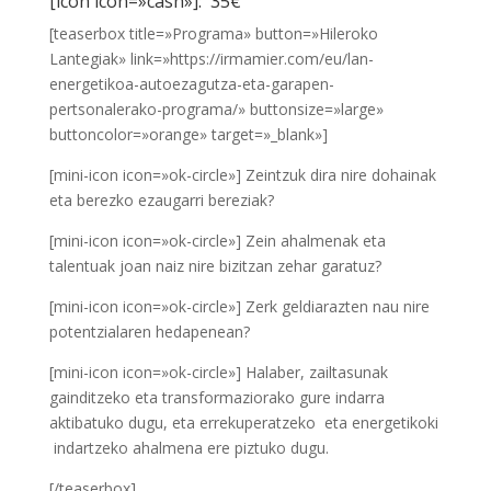
[icon icon=»cash»]: 35€
[teaserbox title=»Programa» button=»Hileroko
Lantegiak» link=»https://irmamier.com/eu/lan-
energetikoa-autoezagutza-eta-garapen-
pertsonalerako-programa/» buttonsize=»large»
buttoncolor=»orange» target=»_blank»]
[mini-icon icon=»ok-circle»] Zeintzuk dira nire dohainak
eta berezko ezaugarri bereziak?
[mini-icon icon=»ok-circle»] Zein ahalmenak eta
talentuak joan naiz nire bizitzan zehar garatuz?
[mini-icon icon=»ok-circle»] Zerk geldiarazten nau nire
potentzialaren hedapenean?
[mini-icon icon=»ok-circle»] Halaber, zailtasunak
gainditzeko eta transformaziorako gure indarra
aktibatuko dugu, eta errekuperatzeko eta energetikoki
indartzeko ahalmena ere piztuko dugu.
[/teaserbox]