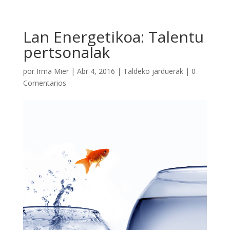
Lan Energetikoa: Talentu
pertsonalak
por
Irma Mier
|
Abr 4, 2016
|
Taldeko jarduerak
|
0
Comentarios