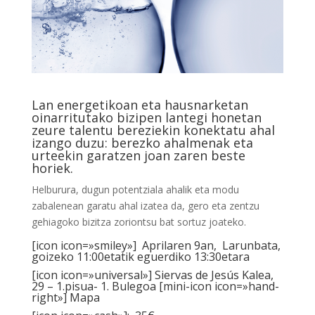
Lan energetikoan eta hausnarketan
oinarritutako bizipen lantegi honetan
zeure talentu bereziekin konektatu ahal
izango duzu: berezko ahalmenak eta
urteekin garatzen joan zaren beste
horiek.
Helburura, dugun potentziala ahalik eta modu
zabalenean garatu ahal izatea da, gero eta zentzu
gehiagoko bizitza zoriontsu bat sortuz joateko.
[icon icon=»smiley»] Aprilaren 9an, Larunbata,
goizeko 11:00etatik eguerdiko 13:30etara
[icon icon=»universal»] Siervas de Jesús Kalea,
29 – 1.pisua- 1. Bulegoa [mini-icon icon=»hand-
right»]
Mapa