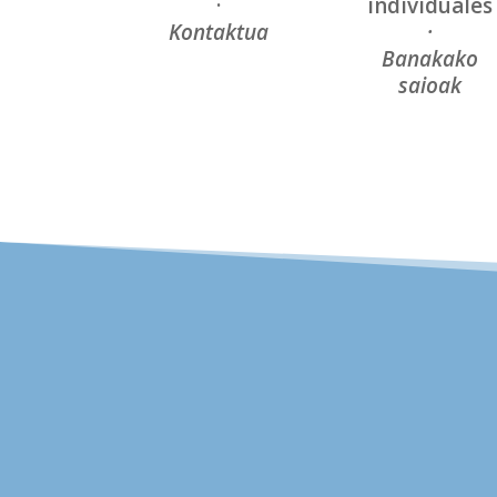
·
individuales
Kontaktua
·
Banakako
saioak