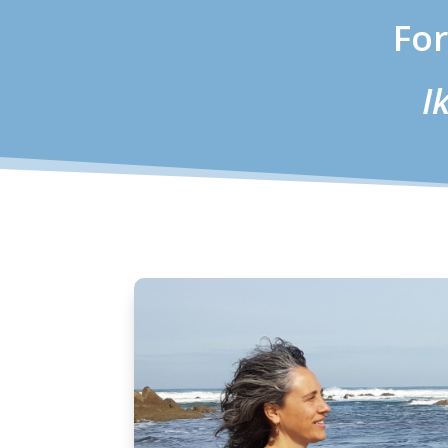
For
I