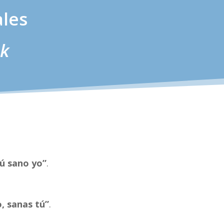
ales
ak
tú sano yo”
.
o, sanas tú”
.