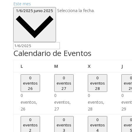
Este mes
Selecciona la fecha.
1/6/2025
junio 2025
Calendario de Eventos
lunes
martes
miércoles
juev
L
M
X
J
0
0
0
eventos
eventos
eventos
eve
26
27
28
2
0
0
0
0
eventos,
eventos,
eventos,
event
26
27
28
29
0
0
0
eventos
eventos
eventos
eve
2
3
4