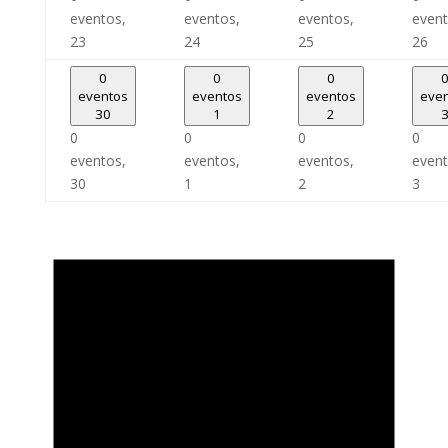
eventos,
eventos,
eventos,
event
23
24
25
26
0
0
0
eventos
eventos
eventos
eve
30
1
2
0
0
0
0
eventos,
eventos,
eventos,
event
30
1
2
3