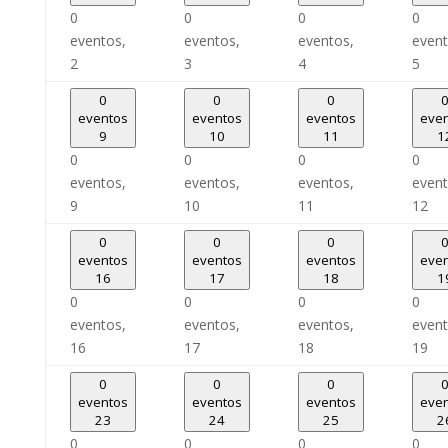
0
0
0
0
eventos,
eventos,
eventos,
event
2
3
4
5
0
0
0
eventos
eventos
eventos
eve
9
10
11
1
0
0
0
0
eventos,
eventos,
eventos,
event
9
10
11
12
0
0
0
eventos
eventos
eventos
eve
16
17
18
1
0
0
0
0
eventos,
eventos,
eventos,
event
16
17
18
19
0
0
0
eventos
eventos
eventos
eve
23
24
25
2
0
0
0
0