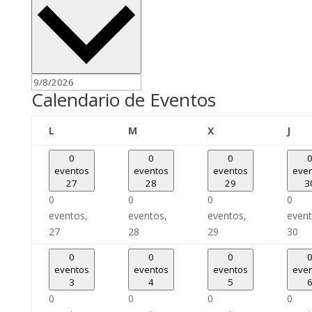
Calendario de Eventos
lunes
martes
miércoles
juev
L
M
X
J
0
0
0
eventos
eventos
eventos
eve
27
28
29
3
0
0
0
0
eventos,
eventos,
eventos,
event
27
28
29
30
0
0
0
eventos
eventos
eventos
eve
3
4
5
0
0
0
0