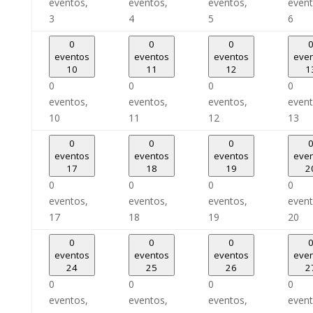
eventos,
eventos,
eventos,
event
3
4
5
6
0
0
0
eventos
eventos
eventos
eve
10
11
12
1
0
0
0
0
eventos,
eventos,
eventos,
event
10
11
12
13
0
0
0
eventos
eventos
eventos
eve
17
18
19
2
0
0
0
0
eventos,
eventos,
eventos,
event
17
18
19
20
0
0
0
eventos
eventos
eventos
eve
24
25
26
2
0
0
0
0
eventos,
eventos,
eventos,
event