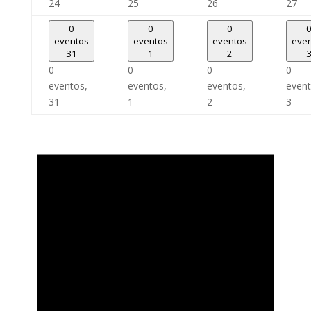
24
25
26
27
0
0
0
eventos
eventos
eventos
eve
31
1
2
0
0
0
0
eventos,
eventos,
eventos,
event
31
1
2
3