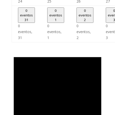
24
25
26
27
0
0
0
eventos
eventos
eventos
eve
31
1
2
0
0
0
0
eventos,
eventos,
eventos,
event
31
1
2
3