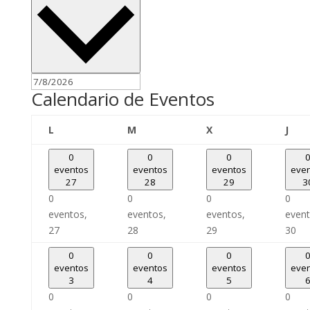
Calendario de Eventos
lunes
martes
miércoles
juev
L
M
X
J
0
0
0
eventos
eventos
eventos
eve
27
28
29
3
0
0
0
0
eventos,
eventos,
eventos,
event
27
28
29
30
0
0
0
eventos
eventos
eventos
eve
3
4
5
0
0
0
0