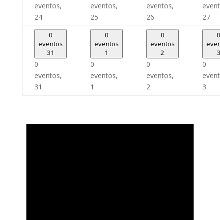
eventos,
eventos,
eventos,
event
24
25
26
27
0
0
0
eventos
eventos
eventos
eve
31
1
2
0
0
0
0
eventos,
eventos,
eventos,
event
31
1
2
3