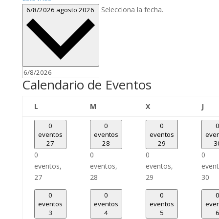
Selecciona la fecha.
6/8/2026
agosto 2026
Calendario de Eventos
lunes
martes
miércoles
juev
L
M
X
J
0
0
0
eventos
eventos
eventos
eve
27
28
29
3
0
0
0
0
eventos,
eventos,
eventos,
event
27
28
29
30
0
0
0
eventos
eventos
eventos
eve
3
4
5