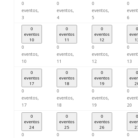
0
0
0
0
eventos,
eventos,
eventos,
event
3
4
5
6
0
0
0
eventos
eventos
eventos
eve
10
11
12
1
0
0
0
0
eventos,
eventos,
eventos,
event
10
11
12
13
0
0
0
eventos
eventos
eventos
eve
17
18
19
2
0
0
0
0
eventos,
eventos,
eventos,
event
17
18
19
20
0
0
0
eventos
eventos
eventos
eve
24
25
26
2
0
0
0
0