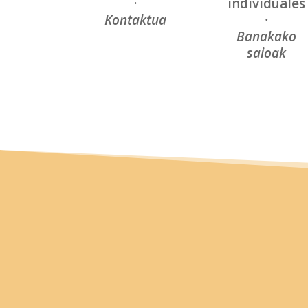
·
individuales
Kontaktua
·
Banakako
saioak