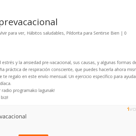
 prevacacional
Vivir para ver
,
Hábitos saludables
,
Pildorita para Sentirse Bien
|
0
l estrés y la ansiedad pre-vacacional, sus causas, y algunas formas d
eña práctica de respiración consciente, que puedes hacerla ahora mis
ue te regalo en este envío mensual. Un ejercicio específico para ayuda
díaca.
er radio programako lagunak!
bizi!