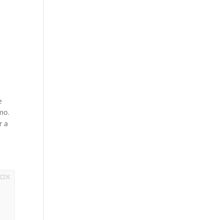
e
mo.
r a