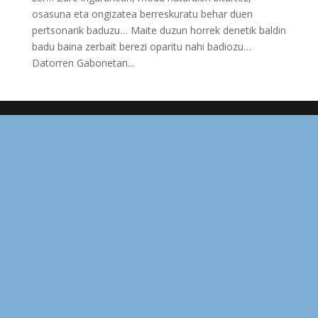
osasuna eta ongizatea berreskuratu behar duen
pertsonarik baduzu… Maite duzun horrek denetik baldin
badu baina zerbait berezi oparitu nahi badiozu…
Datorren Gabonetan...