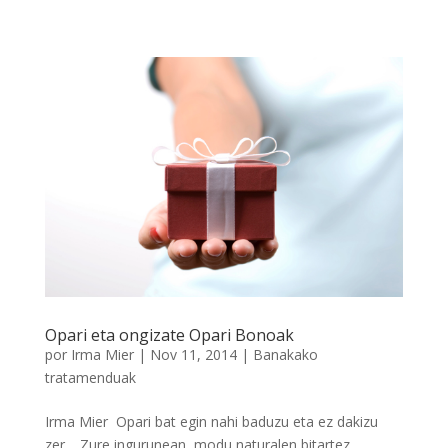
Opari eta ongizate Opari Bonoak
por
Irma Mier
|
Nov 11, 2014
|
Banakako
tratamenduak​
Irma Mier Opari bat egin nahi baduzu eta ez dakizu
zer… Zure ingurunean, modu naturalen bitartez,