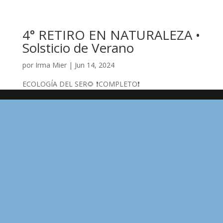
4° RETIRO EN NATURALEZA •
Solsticio de Verano
por
Irma Mier
|
Jun 14, 2024
ECOLOGÍA DEL SER🌻 ❗️COMPLETO❗️