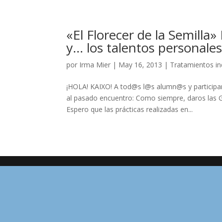
«El Florecer de la Semilla
y… los talentos personale
por
Irma Mier
|
May 16, 2013
|
Tratamientos in
¡HOLA! KAIXO! A tod@s l@s alumn@s y participan
al pasado encuentro: Como siempre, daros las G
Espero que las prácticas realizadas en...