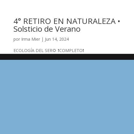
4° RETIRO EN NATURALEZA •
Solsticio de Verano
por
Irma Mier
|
Jun 14, 2024
ECOLOGÍA DEL SER🌻 ❗️COMPLETO❗️