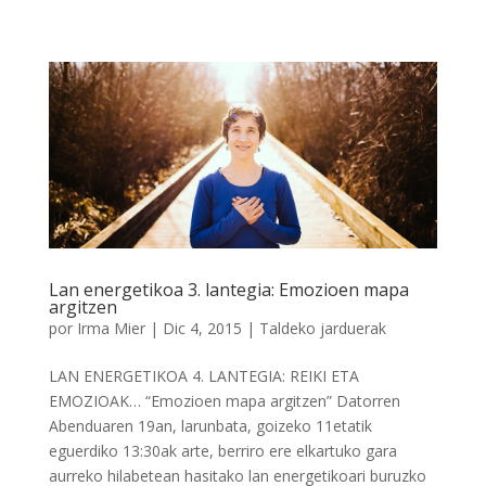
Lan energetikoa 3. lantegia: Emozioen mapa
argitzen
por
Irma Mier
|
Dic 4, 2015
|
Taldeko jarduerak
LAN ENERGETIKOA 4. LANTEGIA: REIKI ETA
EMOZIOAK… “Emozioen mapa argitzen” Datorren
Abenduaren 19an, larunbata, goizeko 11etatik
eguerdiko 13:30ak arte, berriro ere elkartuko gara
aurreko hilabetean hasitako lan energetikoari buruzko