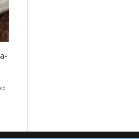
ia-
odo