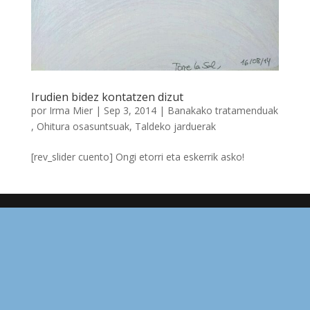
Irudien bidez kontatzen dizut
por
Irma Mier
|
Sep 3, 2014
|
Banakako tratamenduak​
,
​Ohitura osasuntsuak
,
Taldeko jarduerak
[rev_slider cuento] Ongi etorri eta eskerrik asko!