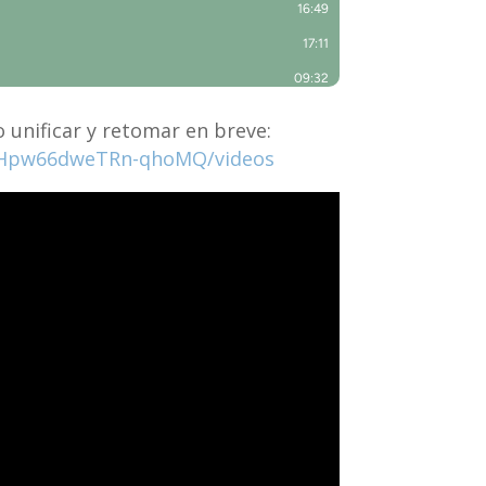
 unificar y retomar en breve:
vIHpw66dweTRn-qhoMQ/videos