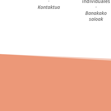
·
individuales
Kontaktua
·
Banakako
saioak