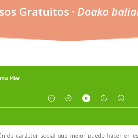
sos Gratuitos ·
Doako balia
ión de carácter social que mejor puedo hacer en 