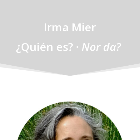
Irma Mier
¿Quién es? ·
Nor da?