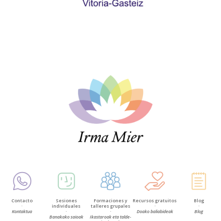
Contacto
Sesiones
Formaciones y
Recursos gratuitos
Blog
·
individuales
talleres grupales
·
·
Kontaktua
·
·
Doako baliabideak
Blog
Banakako saioak
Ikastaroak eta talde-