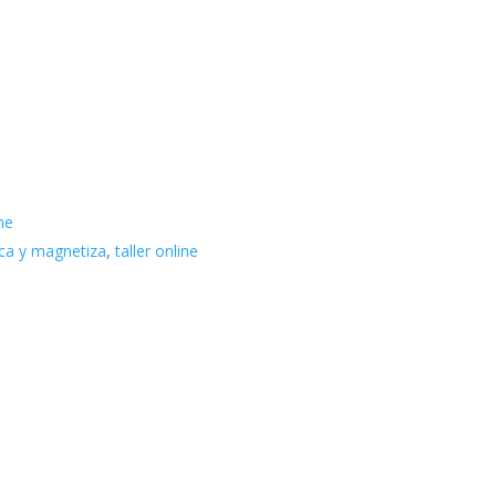
ne
ca y magnetiza
,
taller online