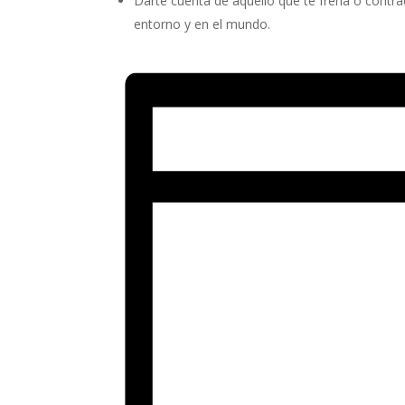
Darte cuenta de aquello que te frena o contrae
entorno y en el mundo.