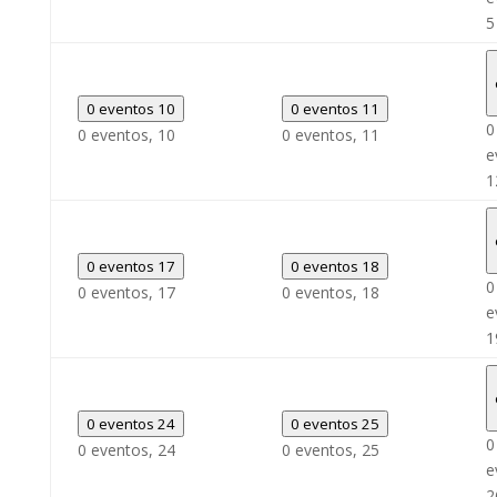
5
0 eventos
10
0 eventos
11
0
0 eventos,
10
0 eventos,
11
e
1
0 eventos
17
0 eventos
18
0
0 eventos,
17
0 eventos,
18
e
1
0 eventos
24
0 eventos
25
0
0 eventos,
24
0 eventos,
25
e
2