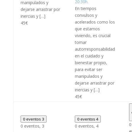
20:30h.
manipulados y
En tiempos
dejarse arrastrar por
convulsos y
inercias y […]
acelerados como los
45€
que estamos
viviendo, es crucial
tomar
autorresponsabilidad
en el cuidado y
bienestar propio,
para evitar ser
manipulados y
dejarse arrastrar por
inercias y […]
45€
0 eventos
3
0 eventos
4
0
0 eventos,
3
0 eventos,
4
e