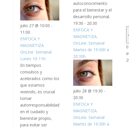
autoconocimiento
para el bienestar y el
desarrollo personal.
19:30
-
20:30
julio 27 @ 10:00
-
ENFOCA Y
11:00
MAGNETIZA.
ENFOCA Y
OnLine. Semanal
MAGNETIZA.
0
Martes de 19:30h a
OnLine. Semanal.
e
20:30h.
Lunes 10-11h.
2
En tiempos
convulsos y
acelerados como los
que estamos
julio 28 @ 19:30
-
viviendo, es crucial
20:30
tomar
ENFOCA Y
autorresponsabilidad
MAGNETIZA.
en el cuidado y
OnLine. Semanal
bienestar propio,
Martes de 19:30h a
para evitar ser