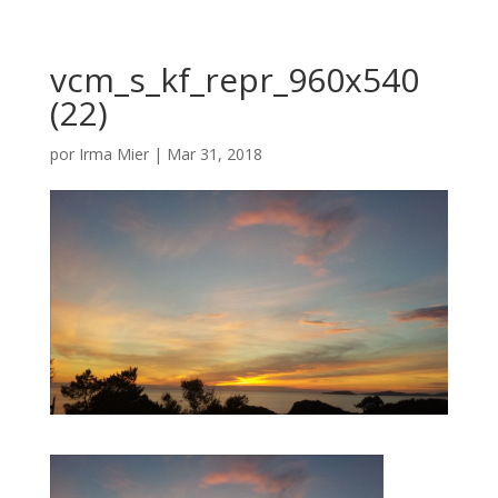
vcm_s_kf_repr_960x540
(22)
por
Irma Mier
|
Mar 31, 2018