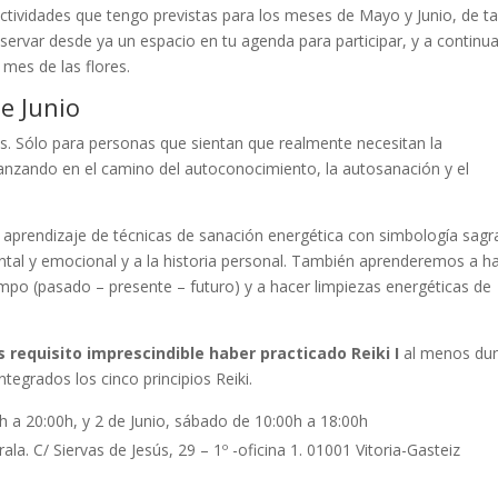
ctividades que tengo previstas para los meses de Mayo y Junio, de ta
servar desde ya un espacio en tu agenda para participar, y a continu
 mes de las flores.
de Junio
s. Sólo para personas que sientan que realmente necesitan la
nzando en el camino del autoconocimiento, la autosanación y el
aprendizaje de técnicas de sanación energética con simbología sagr
ntal y emocional y a la historia personal. También aprenderemos a h
iempo (pasado – presente – futuro) y a hacer limpiezas energéticas de
s requisito imprescindible haber practicado Reiki I
al menos dur
tegrados los cinco principios Reiki.
0h a 20:00h, y 2 de Junio, sábado de 10:00h a 18:00h
la. C/ Siervas de Jesús, 29 – 1º -oficina 1. 01001 Vitoria-Gasteiz