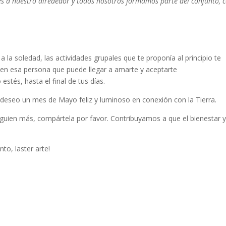
les a nuestro alrededor y todos nosotros formamos parte del conjunto, 
e a la soledad, las actividades grupales que te proponía al principio te
 en esa persona que puede llegar a amarte y aceptarte
stés, hasta el final de tus días.
 deseo un mes de Mayo feliz y luminoso en conexión con la Tierra.
lguien más, compártela por favor. Contribuyamos a que el bienestar y
to, laster arte!