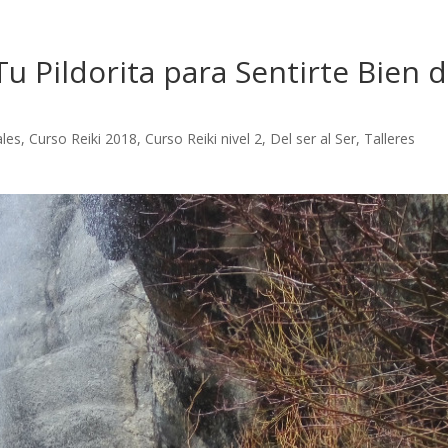
 Tu Pildorita para Sentirte Bien 
ales
,
Curso Reiki 2018
,
Curso Reiki nivel 2
,
Del ser al Ser
,
Talleres