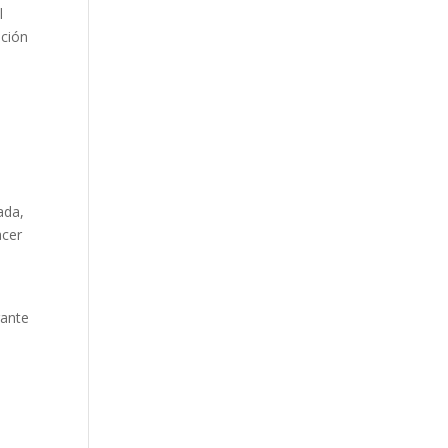
l
ación
ada,
acer
ante