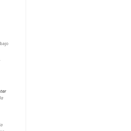
abajo
r
star
la
la