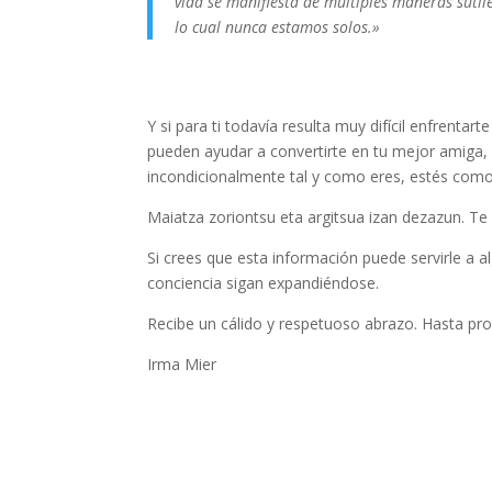
vida se manifiesta de múltiples maneras suti
lo cual nunca estamos solos.»
Y si para ti todavía resulta muy difícil enfrentart
pueden ayudar a convertirte en tu mejor amiga,
incondicionalmente tal y como eres, estés como e
Maiatza zoriontsu eta argitsua izan dezazun. Te
Si crees que esta información puede servirle a a
conciencia sigan expandiéndose.
Recibe un cálido y respetuoso abrazo. Hasta pron
Irma Mier