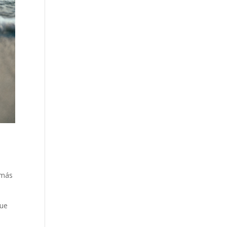
 más
que