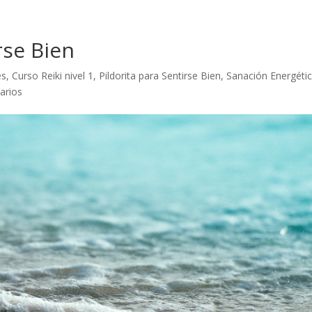
irse Bien
es
,
Curso Reiki nivel 1
,
Pildorita para Sentirse Bien
,
Sanación Energétic
arios