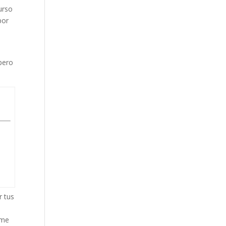
urso
por
spero
r tus
,
rme