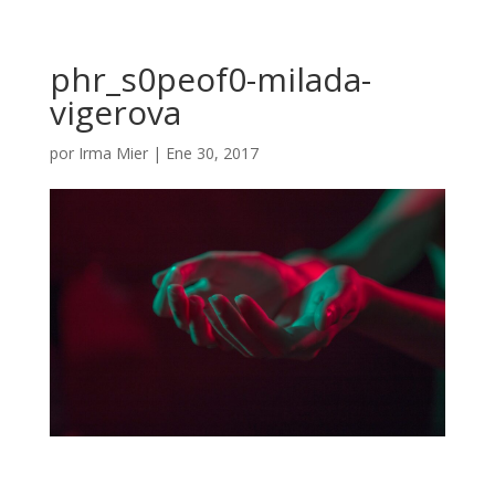
phr_s0peof0-milada-
vigerova
por
Irma Mier
|
Ene 30, 2017