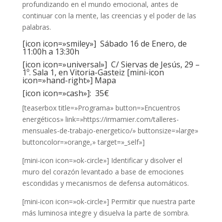
profundizando en el mundo emocional, antes de
continuar con la mente, las creencias y el poder de las
palabras.
[icon icon=»smiley»] Sábado 16 de Enero, de
11:00h a 13:30h
[icon icon=»universal»] C/ Siervas de Jesús, 29 –
1º. Sala 1, en Vitoria-Gasteiz [mini-icon
icon=»hand-right»]
Mapa
[icon icon=»cash»]: 35€
[teaserbox title=»Programa» button=»Encuentros
energéticos» link=»https://irmamier.com/talleres-
mensuales-de-trabajo-energetico/» buttonsize=»large»
buttoncolor=»orange,» target=»_self»]
[mini-icon icon=»ok-circle»] Identificar y disolver el
muro del corazón levantado a base de emociones
escondidas y mecanismos de defensa automáticos.
[mini-icon icon=»ok-circle»] Permitir que nuestra parte
más luminosa integre y disuelva la parte de sombra.