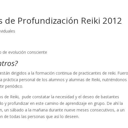
 de Profundización Reiki 2012
ividuales
o de evolución consciente
ntros?
están dirigidos a la formación continua de practicantes de reiki. Fuer
y la práctica personal de los alumnos y alumnas de Reiki, nutriéndonos
r periódico.
os de Reiki, pude constatar la necesidad y el deseo de bastantes
do y profundizar en este camino de aprendizaje en grupo. De ahí la
ón, un sábado a la mañana durante nueve meses consecutivos, a un
ón de todas las personas que así lo deseen.