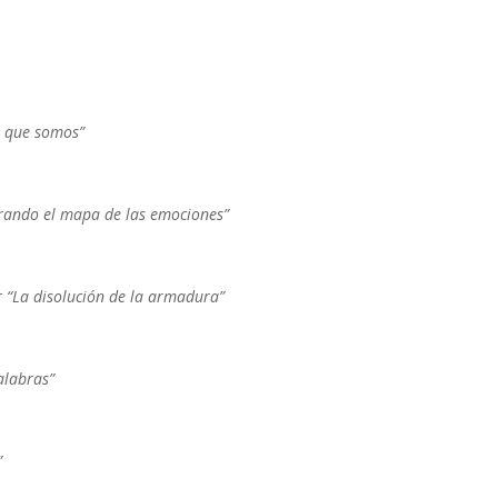
s que somos”
frando el mapa de las emociones”
r
“La disolución de la armadura”
alabras”
”