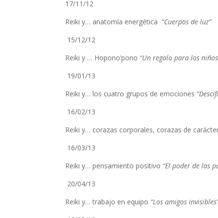
17/11/12
Reiki y… anatomía energética
“Cuerpos de luz”
15/12/12
Reiki y … Hopono’pono
“Un regalo para los niño
19/01/13
Reiki y… los cuatro grupos de emociones
“Desci
16/02/13
Reiki y… corazas corporales, corazas de carácte
16/03/13
Reiki y… pensamiento positivo
“El poder de las p
20/04/13
Reiki y… trabajo en equipo
“Los amigos invisibles