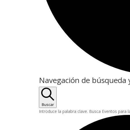
Eventos
Navegación de búsqueda y
Buscar
Introduce la palabra clave. Busca Eventos para l