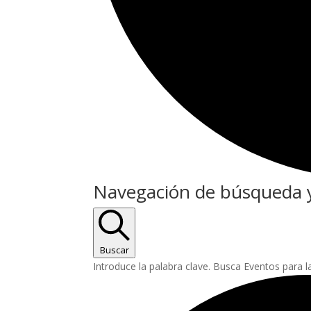
Eventos
Navegación de búsqueda y
Buscar
Introduce la palabra clave. Busca Eventos para l